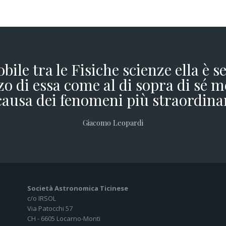
obile tra le Fisiche scienze ella è 
o di essa come al di sopra di sé m
causa dei fenomeni più straordina
Giacomo Leopardi
Società Astronomica Ticinese
c/o IRSOL
Via Patocchi 57
CH - 6605 Locarno-Monti