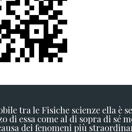
obile tra le Fisiche scienze ella è 
o di essa come al di sopra di sé m
causa dei fenomeni più straordina