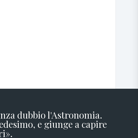
senza dubbio l'Astronomia.
edesimo, e giunge a capire
ri».