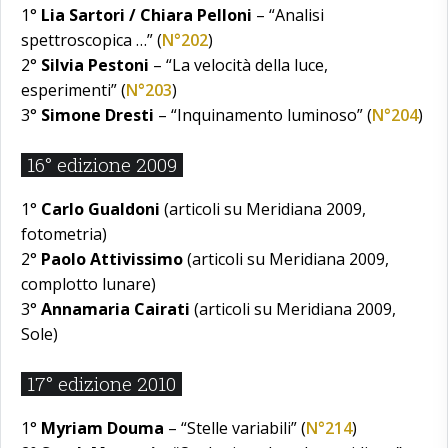
1°
Lia Sartori / Chiara Pelloni
– “Analisi
spettroscopica …” (
N°202
)
2°
Silvia Pestoni
– “La velocità della luce,
esperimenti” (
N°203
)
3°
Simone Dresti
– “Inquinamento luminoso” (
N°204
)
16° edizione 2009
1°
Carlo Gualdoni
(articoli su Meridiana 2009,
fotometria)
2°
Paolo Attivissimo
(articoli su Meridiana 2009,
complotto lunare)
3°
Annamaria Cairati
(articoli su Meridiana 2009,
Sole)
17° edizione 2010
1°
Myriam Douma
– “Stelle variabili” (
N°214
)