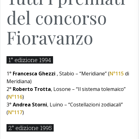
del concorso
Fioravanzo
1° edizione 1994
1°
Francesca Ghezzi
, Stabio – “Meridiane” (
N°115
di
Meridiana)
2°
Roberto Trotta
, Losone – “Il sistema tolemaico”
(
N°116
)
3°
Andrea Storni
, Luino – “Costellazioni zodiacali”
(
N°117
)
2° edizione 1995