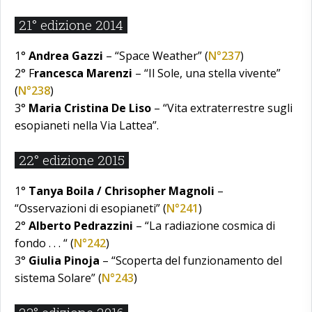
21° edizione 2014
1°
Andrea Gazzi
– “Space Weather” (
N°237
)
2° F
rancesca Marenzi
– “Il Sole, una stella vivente”
(
N°238
)
3°
Maria Cristina De Liso
– “Vita extraterrestre sugli
esopianeti nella Via Lattea”.
22° edizione 2015
1°
Tanya Boila / Chrisopher Magnoli
–
“Osservazioni di esopianeti” (
N°241
)
2°
Alberto Pedrazzini
– “La radiazione cosmica di
fondo . . . “ (
N°242
)
3°
Giulia Pinoja
– “Scoperta del funzionamento del
sistema Solare” (
N°243
)