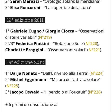
2°
Sarah Marazzi
– “Orologio solare: la meridiana”
3°
Elisa Roncoroni
– “La superficie della Luna”
18° edizione 2011
1°
Gabriele Cugno / Giorgio Ciocca
– “Osservazioni
di stelle variabili” (
N°219
)
2°/3°
Federica Piattini
– “Rotazione Sole”(
N°220
),
Charlotte Broggini
– “Osservazioni solari” (
N°221
)
19° edizione 2012
1°
Darja Nonats
– “Dall’Universo alla Terra” (
N°224
)
2°
Michel Eggemann
– “Misura dell’attività solare”
(
N°225
)
3°
Jacopo Oswald
– “Il pendolo di Foucault” (
N°226
)
+ 6 premi di consolazione a: