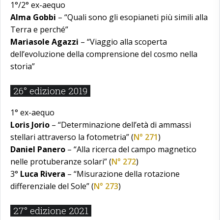
1°/2° ex-aequo
Alma Gobbi
– “Quali sono gli esopianeti più simili alla
Terra e perché”
Mariasole Agazzi
– “Viaggio alla scoperta
dell’evoluzione della comprensione del cosmo nella
storia”
26° edizione 2019
1° ex-aequo
Loris Jorio
– “Determinazione dell’età di ammassi
stellari attraverso la fotometria” (
N° 271
)
Daniel Panero
– “Alla ricerca del campo magnetico
nelle protuberanze solari” (
N° 272
)
3°
Luca Rivera
– “Misurazione della rotazione
differenziale del Sole” (
N° 273
)
27° edizione 2021