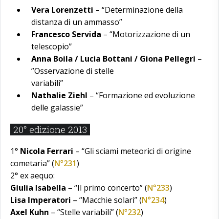
Vera Lorenzetti
– “Determinazione della
distanza di un ammasso”
Francesco Servida
– “Motorizzazione di un
telescopio”
Anna Boila / Lucia Bottani / Giona Pellegri
–
”Osservazione di stelle
variabili”
Nathalie Ziehl
– “Formazione ed evoluzione
delle galassie”
20° edizione 2013
1°
Nicola Ferrari
– “Gli sciami meteorici di origine
cometaria” (
N°231
)
2° ex aequo:
Giulia Isabella
– “Il primo concerto” (
N°233
)
Lisa Imperatori
– “Macchie solari” (
N°234
)
Axel Kuhn
– “Stelle variabili” (
N°232
)