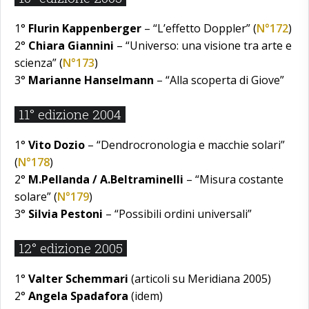
1°
Flurin Kappenberger
– “L’effetto Doppler” (
N°172
)
2°
Chiara Giannini
– “Universo: una visione tra arte e
scienza” (
N°173
)
3°
Marianne Hanselmann
– “Alla scoperta di Giove”
11° edizione 2004
1°
Vito Dozio
– “Dendrocronologia e macchie solari”
(
N°178
)
2°
M.Pellanda / A.Beltraminelli
– “Misura costante
solare” (
N°179
)
3°
Silvia Pestoni
– “Possibili ordini universali”
12° edizione 2005
1°
Valter Schemmari
(articoli su Meridiana 2005)
2°
Angela Spadafora
(idem)