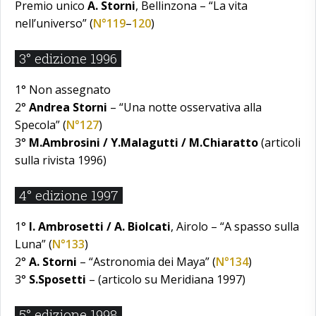
Premio unico
A. Storni
, Bellinzona – “La vita
nell’universo” (
N°119
–
120
)
3° edizione 1996
1° Non assegnato
2°
Andrea Storni
– “Una notte osservativa alla
Specola” (
N°127
)
3°
M.Ambrosini / Y.Malagutti / M.Chiaratto
(articoli
sulla rivista 1996)
4° edizione 1997
1°
I. Ambrosetti / A. Biolcati
, Airolo – “A spasso sulla
Luna” (
N°133
)
2°
A. Storni
– “Astronomia dei Maya” (
N°134
)
3°
S.Sposetti
– (articolo su Meridiana 1997)
5° edizione 1998