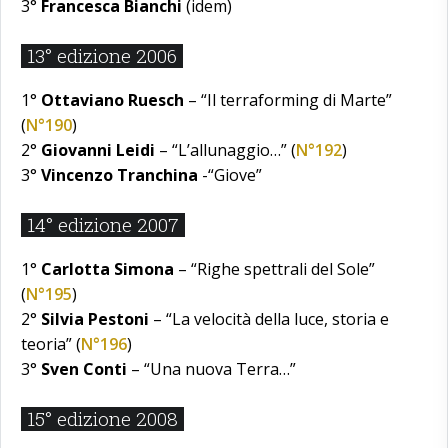
3°
Francesca Bianchi
(idem)
13° edizione 2006
1°
Ottaviano Ruesch
– “Il terraforming di Marte”
(
N°190
)
2°
Giovanni Leidi
– “L’allunaggio…” (
N°192
)
3°
Vincenzo Tranchina
-“Giove”
14° edizione 2007
1°
Carlotta Simona
– “Righe spettrali del Sole”
(
N°195
)
2°
Silvia Pestoni
– “La velocità della luce, storia e
teoria” (
N°196
)
3°
Sven Conti
– “Una nuova Terra…”
15° edizione 2008