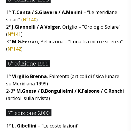
1°
T.Canta / S.Giavera / A.Manini
– “Le meridiane
solari” (
N°140
)
2°
J.Giannelli / A.Volger
, Origlio – “Orologio Solare”
(
N°141
)
3°
M.G.Ferrari
, Bellinzona – ”Luna tra mito e scienza”
(
N°142
)
6° edizione 1999
1°
Virgilio Brenna
, Falmenta (articoli di fisica lunare
su Meridiana 1999)
2-3°
M.Gnesa / B.Bongulielmi / K.Falsone / C.Ronchi
(articoli sulla rivista)
7° edizione 2000
1°
L. Gibellini
– “Le costellazioni”