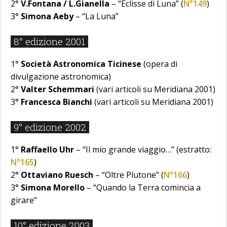
2°
V.Fontana / L.Gianella
– “Eclisse di Luna” (
N°149
)
3°
Simona Aeby
– “La Luna”
8° edizione 2001
1°
Società Astronomica Ticinese
(opera di
divulgazione astronomica)
2°
Valter Schemmari
(vari articoli su Meridiana 2001)
3°
Francesca Bianchi
(vari articoli su Meridiana 2001)
9° edizione 2002
1°
Raffaello Uhr
– “Il mio grande viaggio…” (estratto:
N°165
)
2°
Ottaviano Ruesch
– “Oltre Plutone” (
N°166
)
3°
Simona Morello
– “Quando la Terra comincia a
girare”
10° edizione 2003