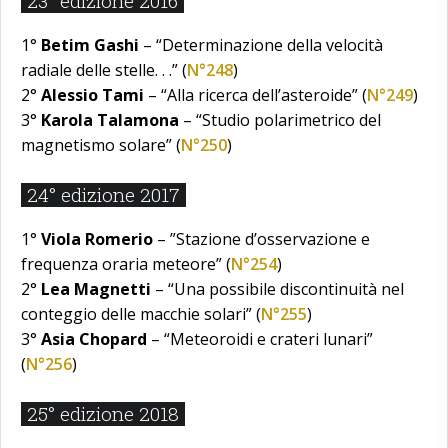
23° edizione 2016
1°
Betim Gashi
– “Determinazione della velocità
radiale delle stelle. . .” (
N°248
)
2°
Alessio Tami
– “Alla ricerca dell’asteroide” (
N°249
)
3°
Karola Talamona
– “Studio polarimetrico del
magnetismo solare” (
N°250
)
24° edizione 2017
1°
Viola Romerio
– ”Stazione d’osservazione e
frequenza oraria meteore” (
N°254
)
2°
Lea Magnetti
– “Una possibile discontinuità nel
conteggio delle macchie solari” (
N°255
)
3°
Asia Chopard
– “Meteoroidi e crateri lunari”
(
N°256
)
25° edizione 2018