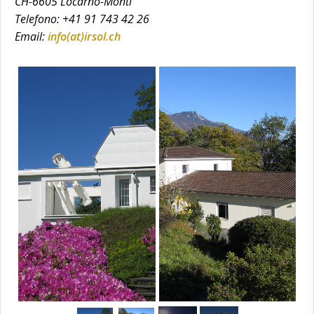
CH-6605 Locarno-Monti
Telefono: +41 91 743 42 26
Email:
info(at)irsol.ch