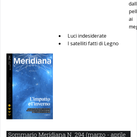
dal
pel
ai
meg
Luci indesiderate
I satelliti fatti di Legno
Sommario Meridiana N. 294 (marzo - aprile