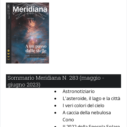
Sommario Meridiana N. 283 (maggio -
giugno 2023)
Astronotiziario
L'asteroide, il lago e la città
I veri colori del cielo
A caccia della nebulosa
Cono
Il 2022 della Specola Solare