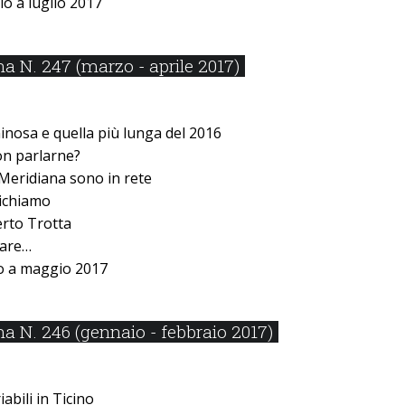
o a luglio 2017
 N. 247 (marzo - aprile 2017)
inosa e quella più lunga del 2016
n parlarne?
i Meridiana sono in rete
ichiamo
rto Trotta
lare…
o a maggio 2017
 N. 246 (gennaio - febbraio 2017)
abili in Ticino