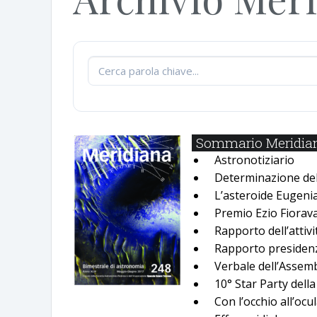
Sommario Meridian
Astronotiziario
Determinazione dell
Lʼasteroide Eugenia 
Premio Ezio Fiorav
Rapporto dellʼattiv
Rapporto presidenz
Verbale dellʼAssem
10° Star Party della
Con lʼocchio allʼocu