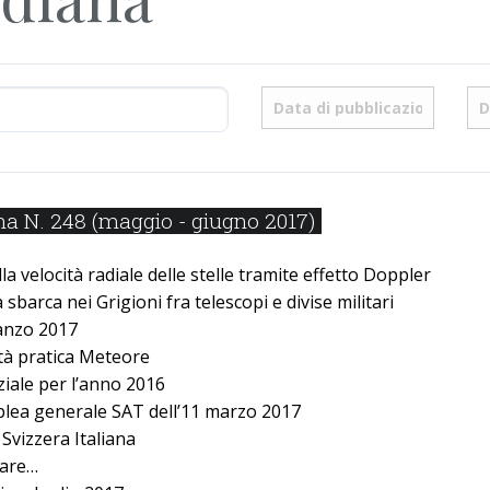
a N. 248 (maggio - giugno 2017)
a velocità radiale delle stelle tramite effetto Doppler
sbarca nei Grigioni fra telescopi e divise militari
anzo 2017
ità pratica Meteore
iale per lʼanno 2016
blea generale SAT dellʼ11 marzo 2017
 Svizzera Italiana
lare…