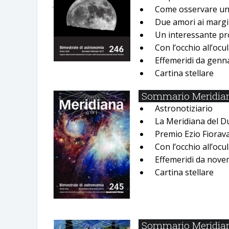
Come osservare unʼ
Due amori ai margi
Un interessante pr
Con lʼocchio allʼocu
Effemeridi da genn
Cartina stellare
Sommario Meridian
Astronotiziario
La Meridiana del D
Premio Ezio Fiorav
Con lʼocchio allʼocu
Effemeridi da nove
Cartina stellare
Sommario Meridiana