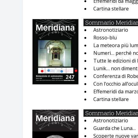
Effemeridi da maggi
Cartina stellare
Sommario Meridiana
Astronotiziario
Rosso-blu
La meteora più lum
Numeri… perché no
Tutte le edizioni d
Lunik… non diment
Conferenza di Robe
Con lʼocchio allʼocu
Effemeridi da marz
Cartina stellare
Sommario Meridiana
Astronotiziario
Guarda che Luna…
Scoperte nuove vari