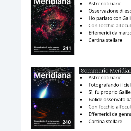
Astronotiziario
Osservazione di es
Ho parlato con Gali
Con lʼocchio allʼocu
Effemeridi da marz
Cartina stellare
Sommario Meridiana
Astronotiziario
Fotografando il cie
Sì, fu proprio Gali
Bolide osservato d
Con lʼocchio allʼocu
Effemeridi da genn
Cartina stellare