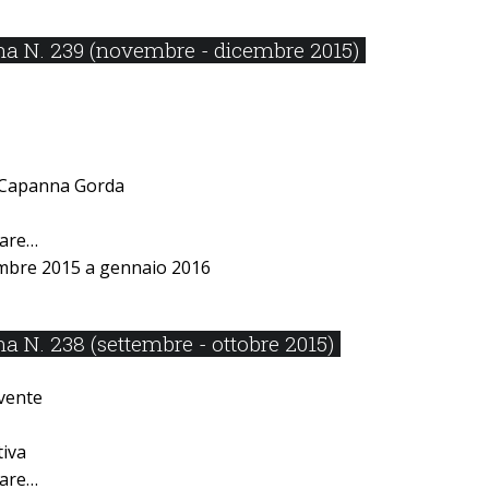
a N. 239 (novembre - dicembre 2015)
a Capanna Gorda
lare…
mbre 2015 a gennaio 2016
 N. 238 (settembre - ottobre 2015)
ivente
iva
lare…