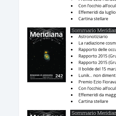
Con lʼocchio allʼocu
Effemeridi da lugli
Cartina stellare
Sommario Meridian
Astronotiziario
La radiazione cosm
Rapporto delle occu
Rapporto 2015 (Gr
Rapporto 2015 (Gr
Il bolide del 15 ma
Lunik… non diment
Premio Ezio Fiorav
Con lʼocchio allʼocu
Effemeridi da maggi
Cartina stellare
Sommario Meridiana