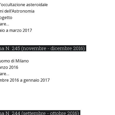
occultazione asteroidale
ni dellʼAstronomia
ogetto
lare…
aio a marzo 2017
a N. 245 (novembre - dicembre 2016)
uomo di Milano
anzo 2016
lare…
mbre 2016 a gennaio 2017
 N. 244 (settembre - ottobre 2016)