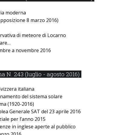
ria moderna
opposizione 8 marzo 2016)
rvativa di meteore di Locarno
lare…
embre a novembre 2016
 N. 243 (luglio - agosto 2016)
Svizzera italiana
onamento del sistema solare
ima (1920-2016)
blea Generale SAT del 23 aprile 2016
iale per lʼanno 2015
enze in inglese aperte al pubblico
anzo 2016