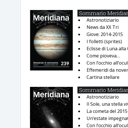
Sommario Meridian
Astronotiziario
News da XX Tri
Giove: 2014-2015
I folletti (sprites)
Eclisse di Luna all
Come pioveva…
Con lʼocchio allʼocu
Effemeridi da nove
Cartina stellare
Sommario Meridiana
Astronotiziario
Il Sole, una stella v
La cometa del 2015
Unʼestate impegnat
Con lʼocchio allʼocu