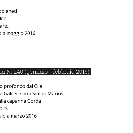
opianeti
leo
lare…
o a maggio 2016
 N. 240 (gennaio - febbraio 2016)
lo profondo dal Cile
leo Galilei e non Simon Marius
alla capanna Gorda
lare…
aio a marzo 2016