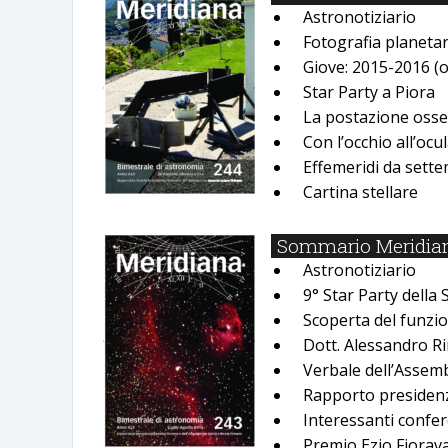
Astronotiziario
Fotografia planeta
Giove: 2015-2016 (
Star Party a Piora
La postazione osse
Con lʼocchio allʼocu
Effemeridi da sett
Cartina stellare
Sommario Meridiana
Astronotiziario
9° Star Party della 
Scoperta del funzi
Dott. Alessandro R
Verbale dellʼAssem
Rapporto presidenz
Interessanti confer
Premio Ezio Fiorav