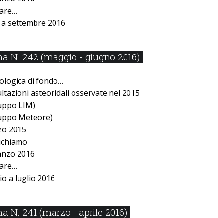
lare…
o a settembre 2016
a N. 242 (maggio - giugno 2016)
ologica di fondo…
ltazioni asteoridali osservate nel 2015
uppo LIM)
uppo Meteore)
rzo 2015
ichiamo
anzo 2016
lare…
o a luglio 2016
 N. 241 (marzo - aprile 2016)