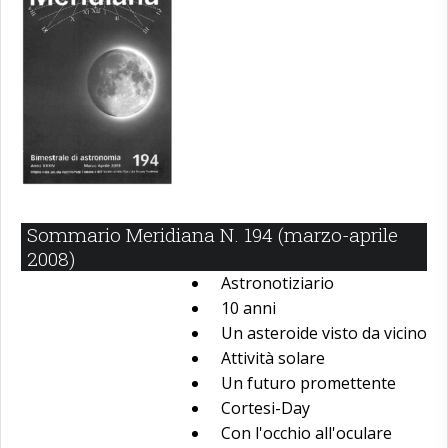
Sommario Meridiana N. 194 (marzo-aprile
2008)
Astronotiziario
10 anni
Un asteroide visto da vicino
Attività solare
Un futuro promettente
Cortesi-Day
Con l'occhio all'oculare