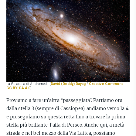
La Galassia di Andromeda (
David (Deddy) Dayag
/
Creative Commons
CC BY-SA 4.0
)
Proviamo a fare un’altra “passeggiata”. Partiamo ora
dalla stella 3 (sempre di Cassiopea), andiamo verso la 4
e proseguiamo su questa retta fino a trovare la prima
stella più brillante: l’alfa di Perseo. Anche qui, a metà
strada e nel bel mezzo della Via Lattea, possiamo