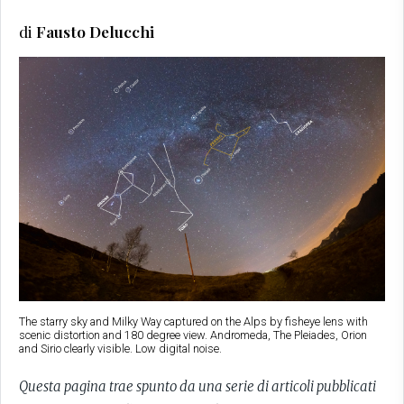
di
Fausto Delucchi
The starry sky and Milky Way captured on the Alps by fisheye lens with
scenic distortion and 180 degree view. Andromeda, The Pleiades, Orion
and Sirio clearly visible. Low digital noise.
Questa pagina trae spunto da una serie di articoli pubblicati