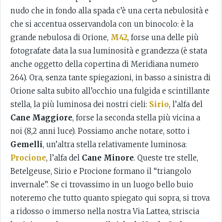
nudo che in fondo alla spada c’è una certa nebulosità e
che si accentua osservandola con un binocolo: è la
grande nebulosa di Orione,
M42
, forse una delle più
fotografate data la sua luminosità e grandezza (è stata
anche oggetto della copertina di Meridiana numero
264). Ora, senza tante spiegazioni, in basso a sinistra di
Orione salta subito all’occhio una fulgida e scintillante
stella, la più luminosa dei nostri cieli:
Sirio
, l’alfa del
Cane Maggiore
, forse la seconda stella più vicina a
noi (8,2 anni luce). Possiamo anche notare, sotto i
Gemelli
, un’altra stella relativamente luminosa:
Procione
, l’alfa del
Cane Minore
. Queste tre stelle,
Betelgeuse, Sirio e Procione formano il “triangolo
invernale”. Se ci trovassimo in un luogo bello buio
noteremo che tutto quanto spiegato qui sopra, si trova
a ridosso o immerso nella nostra Via Lattea, striscia