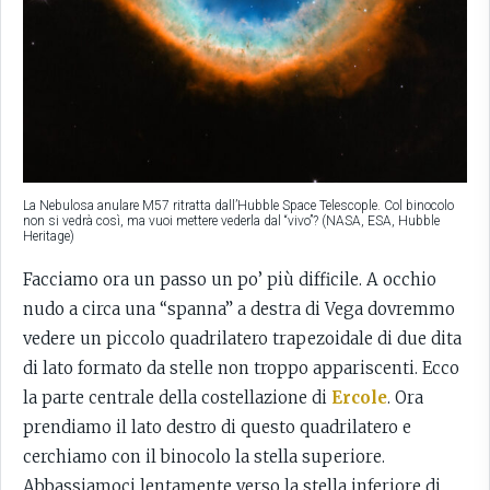
La Nebulosa anulare M57 ritratta dall’Hubble Space Telescople. Col binocolo
non si vedrà così, ma vuoi mettere vederla dal “vivo”? (NASA, ESA, Hubble
Heritage)
Facciamo ora un passo un po’ più difficile. A occhio
nudo a circa una “spanna” a destra di Vega dovremmo
vedere un piccolo quadrilatero trapezoidale di due dita
di lato formato da stelle non troppo appariscenti. Ecco
la parte centrale della costellazione di
Ercole
. Ora
prendiamo il lato destro di questo quadrilatero e
cerchiamo con il binocolo la stella superiore.
Abbassiamoci lentamente verso la stella inferiore di