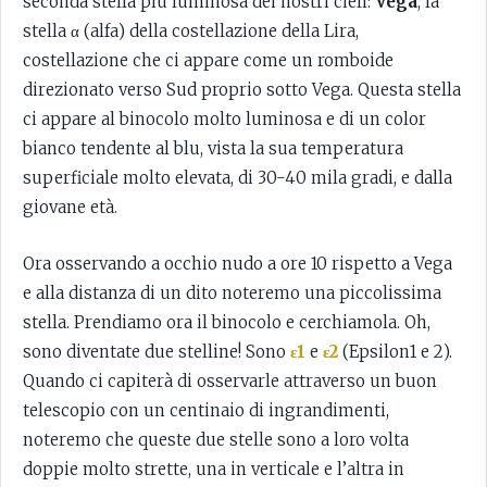
seconda stella più luminosa dei nostri cieli:
Vega
, la
stella α (alfa) della costellazione della Lira,
costellazione che ci appare come un romboide
direzionato verso Sud proprio sotto Vega. Questa stella
ci appare al binocolo molto luminosa e di un color
bianco tendente al blu, vista la sua temperatura
superficiale molto elevata, di 30-40 mila gradi, e dalla
giovane età.
Ora osservando a occhio nudo a ore 10 rispetto a Vega
e alla distanza di un dito noteremo una piccolissima
stella. Prendiamo ora il binocolo e cerchiamola. Oh,
sono diventate due stelline! Sono
ε1
e
ε2
(Epsilon1 e 2).
Quando ci capiterà di osservarle attraverso un buon
telescopio con un centinaio di ingrandimenti,
noteremo che queste due stelle sono a loro volta
doppie molto strette, una in verticale e l’altra in