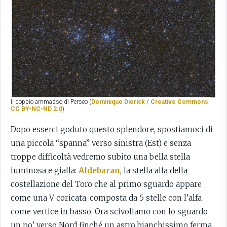
Il doppio ammasso di Perseo (
Dominique Dierick
/
Creative Commons
CC BY-NC-ND 2.0
)
Dopo esserci goduto questo splendore, spostiamoci di
una piccola “spanna” verso sinistra (Est) e senza
troppe difficoltà vedremo subito una bella stella
luminosa e gialla:
Aldebaran
, la stella alfa della
costellazione del Toro che al primo sguardo appare
come una V coricata, composta da 5 stelle con l’alfa
come vertice in basso. Ora scivoliamo con lo sguardo
un po’ verso Nord finché un astro bianchissimo ferma