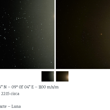
5” N – 09° 01’ 04” E – 1100 m/s/m
22:15 circa
arte – Luna