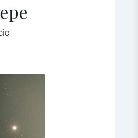
sepe
cio