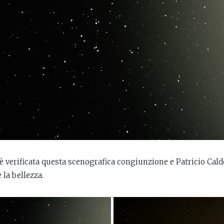
è verificata questa scenografica congiunzione e Patricio Cald
e la bellezza.