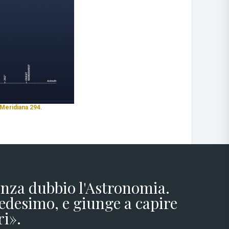
Meridiana 294
.
senza dubbio l'Astronomia.
edesimo, e giunge a capire
ri».