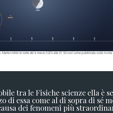
na, Marte e M44 la notte del 4 marzo 2025 alle 01:30 così come pubblicata sulla rivista
obile tra le Fisiche scienze ella è 
o di essa come al di sopra di sé m
causa dei fenomeni più straordina