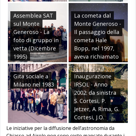
Assemblea SAT
La cometa dal
sul Monte
Monte Generoso -
Generoso - La
Il passaggio della
foto di gruppo in
cometa Hale
vetta (Dicembre
Bopp, nel 1997,
1995)
aveva richiamato
molte persone in
vetta al Monte
Gita sociale a
Inaugurazione
Generoso. Qui uno
Milano nel 1983
IRSOL - Anno
scatto di Stefano
2002: da sinistra
Sposetti con il
S. Cortesi, P.
telescopio che ora
Jetzer, A. Rima, G.
la Ferrovia Monte
Cortesi, J.O.
Generoso ha
Stenflo, M. Bianda
Le iniziative per la diffusione dell’astronomia da
malauguratamente
Chiasso ad Airolo non sono certo mancate durante i