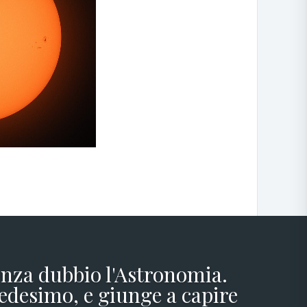
senza dubbio l'Astronomia.
edesimo, e giunge a capire