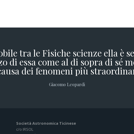
obile tra le Fisiche scienze ella è 
o di essa come al di sopra di sé m
causa dei fenomeni più straordina
Giacomo Leopardi
Società Astronomica Ticinese
c/o IRSOL