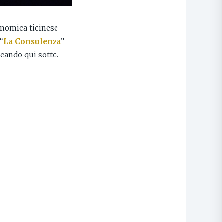
ronomica ticinese
“
La Consulenza
”
ccando qui sotto.