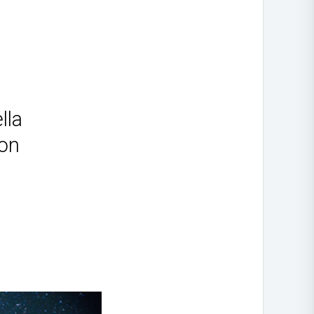
lla
con