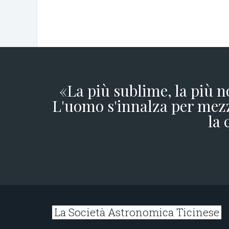
«La più sublime, la più n
L'uomo s'innalza per mezz
la 
La Società Astronomica Ticinese