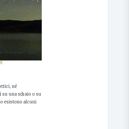
0
)
ttici, né
i su una sdraio o su
so esistono alcuni