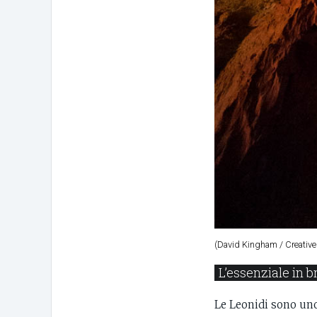
(David Kingham / Creati
L’essenziale in br
Le Leonidi sono uno