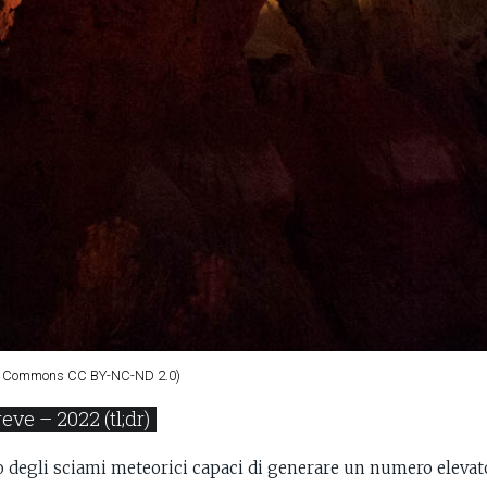
ve Commons CC BY-NC-ND 2.0)
eve – 2022 (tl;dr)
 degli sciami meteorici capaci di generare un numero elevat