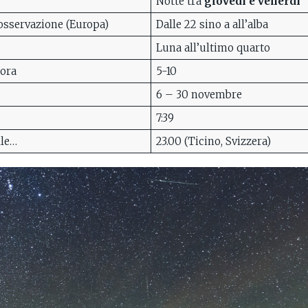
Notte tra
giovedì e venerdì
’osservazione (Europa)
Dalle 22 sino a all’alba
Luna all’ultimo quarto
’ora
5-10
6 – 30 novembre
7:39
lle…
23.00 (Ticino, Svizzera)