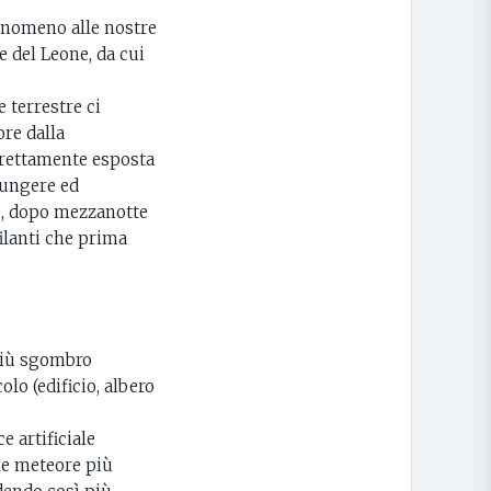
enomeno alle nostre
e del Leone, da cui
e terrestre ci
ore dalla
direttamente esposta
iungere ed
po, dopo mezzanotte
 filanti che prima
 più sgombro
olo (edificio, albero
e artificiale
 le meteore più