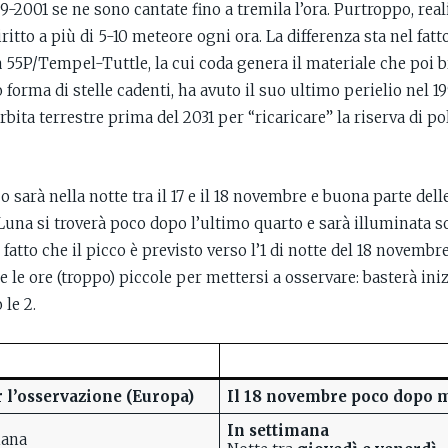
9-2001 se ne sono cantate fino a tremila l’ora. Purtroppo, rea
tto a più di 5-10 meteore ogni ora. La differenza sta nel fatto
 55P/Tempel-Tuttle, la cui coda genera il materiale che poi b
 forma di stelle cadenti, ha avuto il suo ultimo perielio nel 1
orbita terrestre prima del 2031 per “ricaricare” la riserva di po
co sarà nella notte tra il 17 e il 18 novembre e buona parte de
a Luna si troverà poco dopo l’ultimo quarto e sarà illuminata so
l fatto che il picco è previsto verso l’1 di notte del 18 novembr
 le ore (troppo) piccole per mettersi a osservare: basterà iniz
le 2.
r l’osservazione (Europa)
Il 18 novembre poco dopo 
In settimana
mana