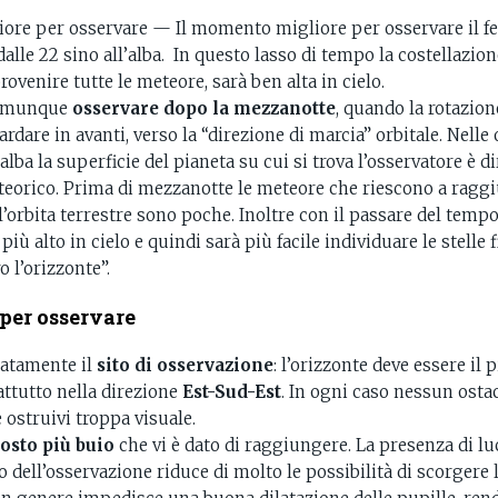
re per osservare — Il momento migliore per osservare il f
 dalle 22 sino all’alba. In questo lasso di tempo la costellazion
venire tutte le meteore, sarà ben alta in cielo.
 comunque
osservare dopo la mezzanotte
, quando la rotazion
rdare in avanti, verso la “direzione di marcia” orbitale. Nelle 
alba la superficie del pianeta su cui si trova l’osservatore è 
teorico. Prima di mezzanotte le meteore che riescono a ragg
l’orbita terrestre sono poche. Inoltre con il passare del tem
 più alto in cielo e quindi sarà più facile individuare le stelle
o l’orizzonte”.
per osservare
ratamente il
sito di osservazione
: l’orizzonte deve essere il
attutto nella direzione
Est-Sud-Est
. In ogni caso nessun ostac
e ostruivi troppa visuale.
osto più buio
che vi è dato di raggiungere. La presenza di luc
o dell’osservazione riduce di molto le possibilità di scorgere