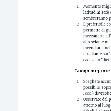
Momento miglio
latitudini sarà
sembreranno pro
È preferibile
permette di gua
mezzanotte all’
allo sciame me
incendiarsi nel
il radiante sarà
cadevano “dietr
Luogo migliore 
Scegliete accu
possibile, sopr
, ecc..) dovrebb
Osservate dal
p
attorno al luog