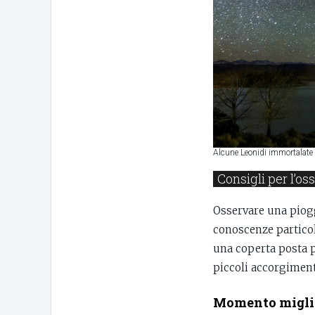
Alcune Leonidi immortalate 
Consigli per l’o
Osservare una piogg
conoscenze particol
una coperta posta p
piccoli accorgiment
Momento miglio