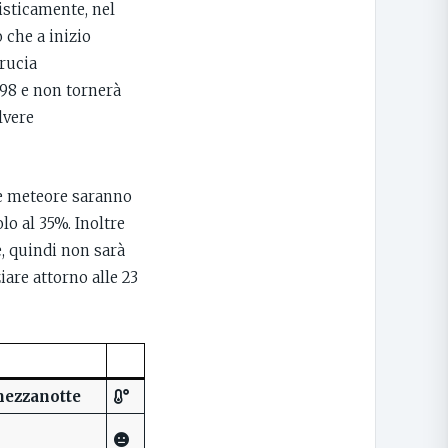
listicamente, nel
 che a inizio
rucia
998 e non tornerà
lvere
lle meteore saranno
lo al 35%. Inoltre
e, quindi non sarà
iare attorno alle 23
mezzanotte