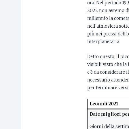
ora. Nel periodo 199
2022 non avremo diri
millennio la cometa
nell’atmosfera sotto
più nei pressi dell’
interplanetaria.
Detto questo, il pic
visibili visto che l
c’è da considerare i
necessario attendere
per terminare verso 
Leonidi 2021
Date migliori pe
Giorni della setti