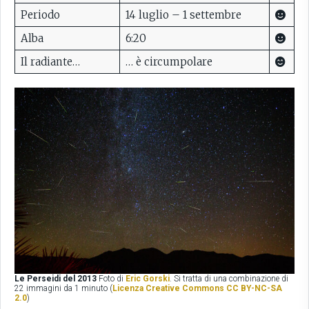
Periodo
14 luglio – 1 settembre
Alba
6:20
Il radiante…
… è circumpolare
Le Perseidi del 2013
Foto di
Eric Gorski
. Si tratta di una combinazione di
22 immagini da 1 minuto (
Licenza Creative Commons CC BY-NC-SA
2.0
)