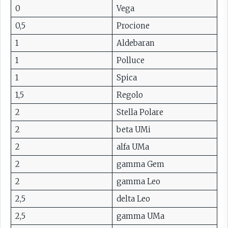
0
Vega
0,5
Procione
1
Aldebaran
1
Polluce
1
Spica
1,5
Regolo
2
Stella Polare
2
beta UMi
2
alfa UMa
2
gamma Gem
2
gamma Leo
2,5
delta Leo
2,5
gamma UMa