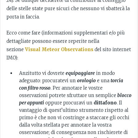
24). Se dunque deciderete di contribuire al conteggio
delle stelle state pure sicuri che nessuno vi sbatterà la
porta in faccia.
Ecco come fare (informazioni supplementari e/o più
dettagliate possono essere reperite nella
sezione
Visual Meteor Observations
del sito internet
IMO):
Anzitutto vi dovrete
equipaggiare
in modo
adeguato: procuratevi un
orologio
e una
torcia
con filtro rosso
. Per annotare le vostre
osservazioni potrete sfruttare un semplice
blocco
per appunti
oppure procuravi un
dittafono
. Il
vantaggio di quest’ultimo strumento rispetto al
primo è che non vi costringe a staccare gli occhi
dalla volta stellata per annotare la vostra
osservazione; di conseguenza non rischierete di