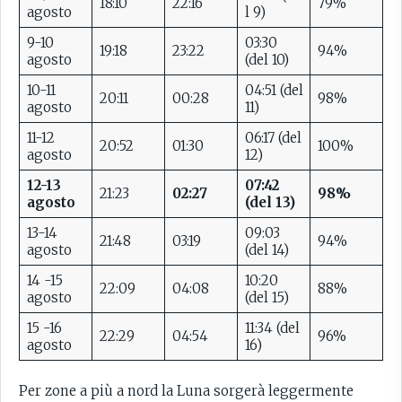
18:10
22:16
79%
agosto
l 9)
9-10
03:30
19:18
23:22
94%
agosto
(del 10)
10-11
04:51 (del
20:11
00:28
98%
agosto
11)
11-12
06:17 (del
20:52
01:30
100%
agosto
12)
12-13
07:42
21:23
02:27
98%
agosto
(del 13)
13-14
09:03
21:48
03:19
94%
agosto
(del 14)
14 -15
10:20
22:09
04:08
88%
agosto
(del 15)
15 -16
11:34 (del
22:29
04:54
96%
agosto
16)
Per zone a più a nord la Luna sorgerà leggermente