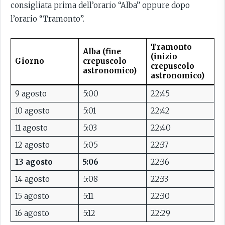
consigliata prima dell’orario “Alba” oppure dopo
l’orario “Tramonto”.
Tramonto
Alba (fine
(inizio
Giorno
crepuscolo
crepuscolo
astronomico)
astronomico)
9 agosto
5:00
22:45
10 agosto
5:01
22:42
11 agosto
5:03
22:40
12 agosto
5:05
22:37
13 agosto
5:06
22:36
14 agosto
5:08
22:33
15 agosto
5:11
22:30
16 agosto
5:12
22:29