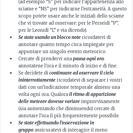
(ad esempio “S” per indicare l’appartenenza allo
sciame e “NS” per indicarne l’estraneità. A questo
scopo potete usare anche le iniziali dello sciame
che vi trovate ad osservare: per le Perseidi “P”,
per le Leonidi “L” e via dicendo).
Se state usando un blocco note
ricordatevi di
annotare quanto tempo circa impiegate per
appuntare un singolo evento meteorico.
Cercate di prendervi una
pausa ogni ora
:
annotatene l’ora e il minuto di inizio e di fine.
Se decidete di
continuare ad osservare il cielo
ininterrottamente
ricordatevi di separare i vostri
dati con un’indicazione temporale almeno una
volta ogni ora. Qualora
il ritmo di apparizione
delle meteore dovesse variare
improvvisamente
(sia aumentando che diminuendo) cercate di
annotare l’ora il più frequentemente possibile.
Se state effettuando l’osservazione in
gruppo
assicuratevi di interagire il meno