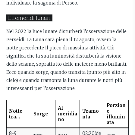
individuare la sagoma di Perseo.
Effemeridi lunari
Nel 2022 la luce lunare disturberà l’osservazione delle
Perseidi. La Luna sarà piena il 12 agosto, ovvero la
notte precedente il picco di massima attività. Ciò
significa che la sua luminosità disturberà la visione
dello sciame, soprattutto delle meteore meno brillanti.
Ecco quando sorge, quando transita (punto più alto in
cielo) e quando tramonta la luna durante le notti più
interessanti per l’osservazione.
Porzion
Al
Notte
Tramo
e
Sorge
meridia
tra…
nta
illumin
no
ata
8-9
02:20(de