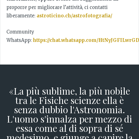
proporre per migliorare l’attività, ci contatti
liberamente:
astroticino.ch/astrofotografia/
Community
WhatsApp:
https://chat.whatsapp.com/HtNyJGFILwr
«La più sublime, la più nobile
tra le Fisiche scienze ella è
senza dubbio l'Astronomia.
L'uomo s'innalza per mezzo di
essa come al di sopra di sé
medesimo, e giunge a capire la