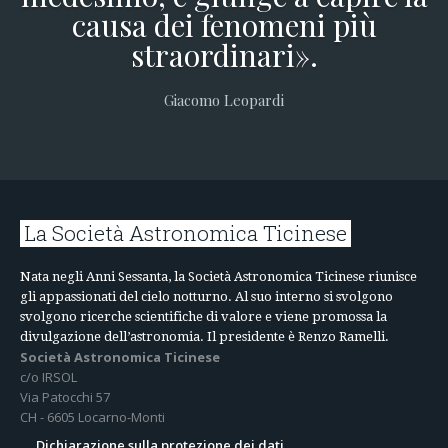
causa dei fenomeni più
straordinari».
Giacomo Leopardi
La Società Astronomica Ticinese
Nata negli Anni Sessanta, la Società Astronomica Ticinese riunisce
gli appassionati del cielo notturno. Al suo interno si svolgono
svolgono ricerche scientifiche di valore e viene promossa la
divulgazione dell’astronomia. Il presidente è Renzo Ramelli.
Società Astronomica Ticinese
c/o IRSOL
Via Patocchi 57
CH - 6605 Locarno-Monti
Dichiarazione sulla protezione dei dati