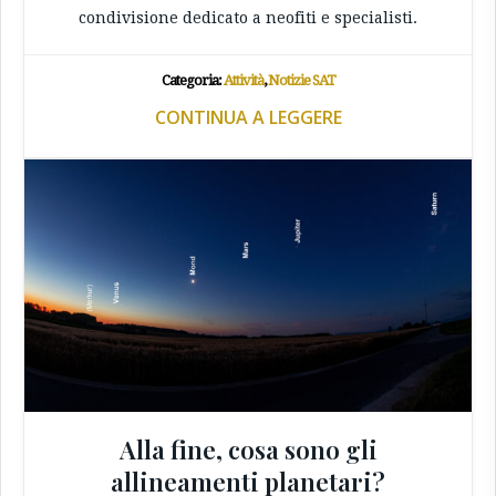
condivisione dedicato a neofiti e specialisti.
Categoria:
Attività
,
Notizie SAT
CONTINUA A LEGGERE
Alla fine, cosa sono gli
allineamenti planetari?