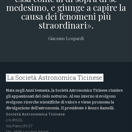
medesimo, e giunge a capire la
causa dei fenomeni più
straordinari».
Giacomo Leopardi
La Società Astronomica Ticinese
Nata negli Anni Sessanta, la Società Astronomica Ticinese riunisce
gli appassionati del cielo notturno. Al suo interno si svolgono
svolgono ricerche scientifiche di valore e viene promossa la
divulgazione dell’astronomia. Il presidente è Renzo Ramelli.
Società Astronomica Ticinese
c/o IRSOL
Via Patocchi 57
CH - 6605 Locarno-Monti