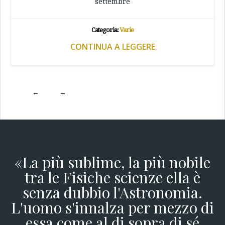
settembre
Categoria:
Varie
CONTINUA A LEGGERE
←
→
«La più sublime, la più nobile
tra le Fisiche scienze ella è
senza dubbio l'Astronomia.
L'uomo s'innalza per mezzo di
essa come al di sopra di sé