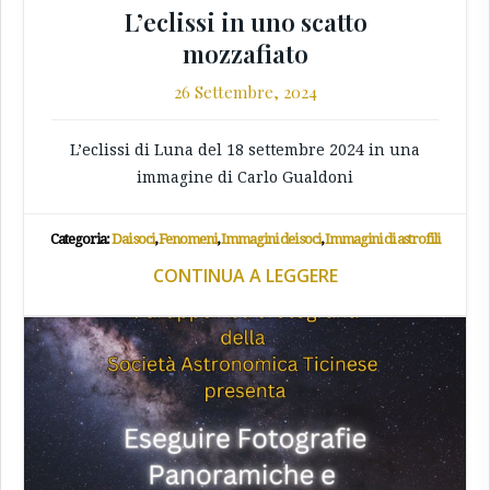
L’eclissi in uno scatto
mozzafiato
26 Settembre, 2024
L’eclissi di Luna del 18 settembre 2024 in una
immagine di Carlo Gualdoni
Categoria:
Dai soci
,
Fenomeni
,
Immagini dei soci
,
Immagini di astrofili
CONTINUA A LEGGERE