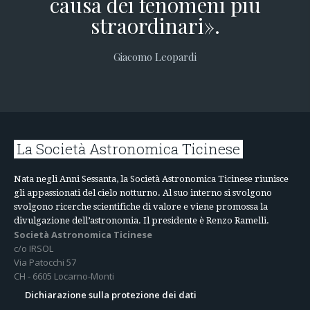
causa dei fenomeni più
straordinari».
Giacomo Leopardi
La Società Astronomica Ticinese
Nata negli Anni Sessanta, la Società Astronomica Ticinese riunisce
gli appassionati del cielo notturno. Al suo interno si svolgono
svolgono ricerche scientifiche di valore e viene promossa la
divulgazione dell’astronomia. Il presidente è Renzo Ramelli.
Società Astronomica Ticinese
c/o IRSOL
Via Patocchi 57
CH - 6605 Locarno-Monti
Dichiarazione sulla protezione dei dati