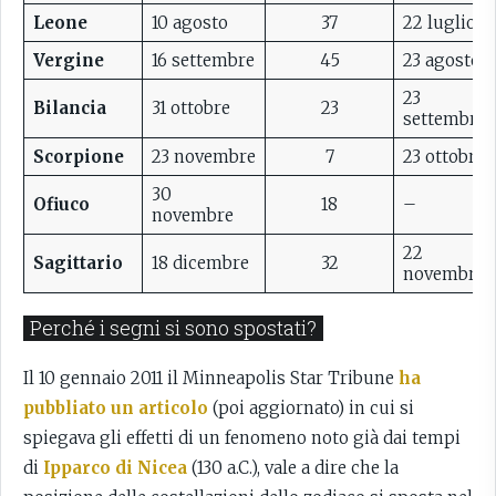
Leone
10 agosto
37
22 luglio
Vergine
16 settembre
45
23 agosto
23
Bilancia
31 ottobre
23
settembre
Scorpione
23 novembre
7
23 ottobre
30
Ofiuco
18
–
novembre
22
Sagittario
18 dicembre
32
novembre
Perché i segni si sono spostati?
Il 10 gennaio 2011 il Minneapolis Star Tribune
ha
pubbliato un articolo
(poi aggiornato) in cui si
spiegava gli effetti di un fenomeno noto già dai tempi
di
Ipparco di Nicea
(130 a.C.), vale a dire che la