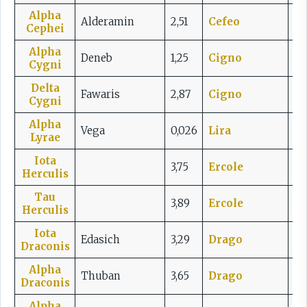
Alpha
Alderamin
2,51
Cefeo
2° 
Cephei
Alpha
Deneb
1,25
Cig
n
o
7,5
Cygni
Delta
Fawaris
2,87
Cig
n
o
3,2
Cygni
Alpha
Vega
0,026
Lira
5,7
Lyrae
Iota
3,75
Ercole
3° 
Herculis
Tau
3,89
Ercole
3° 
Herculis
Iota
Edasich
3,29
Drago
2,5
Draconis
Alpha
Thuban
3,65
Drago
1,5
Draconis
Alpha