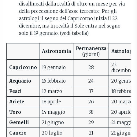
disallineati dalla realtà di oltre un mese per via
della precessione dell’asse terrestre. Per gli
astrologi il segno del Capricorno inizia il 22
dicembre, ma in realtà il Sole entra nel segno
solo il 19 gennaio. (vedi tabella)
Permanenza
Astronomia
Astrologi
(giorni)
22
Capricorno
19 gennaio
28
dicembre
Acquario
16 febbraio
24
20 gennaio
Pesci
12 marzo
37
18 febbraio
Ariete
18 aprile
26
20 marzo
Toro
14 maggio
38
20 aprile
Gemelli
21 giugno
29
21 maggio
Cancro
20 luglio
21
21 giugno