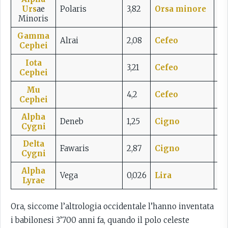
Urs
ae
Polaris
3,82
Orsa minore
0,5
Min
oris
Gamma
Alrai
2,08
Cefeo
1,3
Cephei
Iota
3,21
Cefeo
1,4
Cephei
Mu
4,2
Cefeo
0,5
Cephei
Alpha
Deneb
1,25
Cig
n
o
4° 
Cygni
Delta
Fawaris
2,87
Cig
n
o
0,2
Cygni
Alpha
Vega
0,026
Lira
1,9
Lyrae
Ora, siccome l’altrologia occidentale l’hanno inventata
i babilonesi 3’700 anni fa, quando il polo celeste