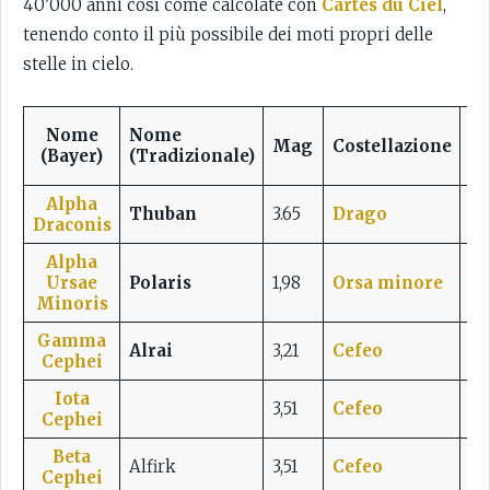
40’000 anni così come calcolate con
Cartes du Ciel
,
tenendo conto il più possibile dei moti propri delle
stelle in cielo.
Nome
Nome
Se
Mag
Costellazione
(Bayer)
(Tradizionale)
m
Alpha
Thuban
3.65
Drago
0,2
Draconis
Alpha
Ursae
Polaris
1,98
Orsa minore
0,4
Minoris
Gamma
Alrai
3,21
Cefeo
1,5
Cephei
Iota
3,51
Cefeo
4° 
Cephei
Beta
Alfirk
3,51
Cefeo
4,5
Cephei