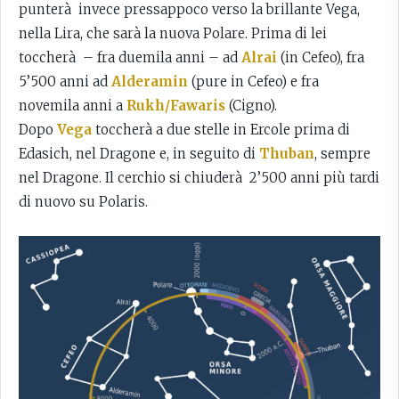
punterà invece pressappoco verso la brillante Vega,
nella Lira, che sarà la nuova Polare. Prima di lei
toccherà – fra duemila anni – ad
Alrai
(in Cefeo), fra
5’500 anni ad
Alderamin
(pure in Cefeo) e fra
novemila anni a
Rukh/Fawaris
(Cigno).
Dopo
Vega
toccherà a due stelle in Ercole prima di
Edasich, nel Dragone e, in seguito di
Thuban
, sempre
nel Dragone. Il cerchio si chiuderà 2’500 anni più tardi
di nuovo su Polaris.