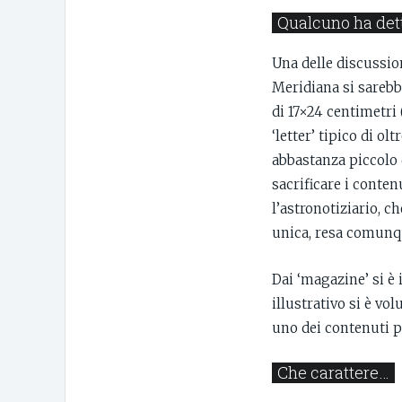
Qualcuno ha det
Una delle discussion
Meridiana si sarebb
di 17×24 centimetri
‘letter’ tipico di o
abbastanza piccolo 
sacrificare i conten
l’astronotiziario, c
unica, resa comunque
Dai ‘magazine’ si è
illustrativo si è vo
uno dei contenuti pr
Che carattere…