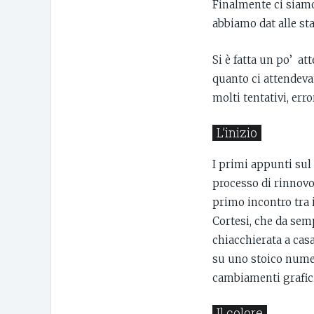
Finalmente ci siamo!
abbiamo dat alle s
Si è fatta un po’ a
quanto ci attendeva
molti tentativi, err
L’inizio
I primi appunti sul 
processo di rinnovo 
primo incontro tra i
Cortesi, che da sem
chiacchierata a casa
su uno stoico numer
cambiamenti grafic
Il colore