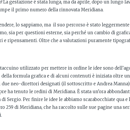
 La gestazione è stata lunga, ma da aprile, dopo un lungo lav
tampe il primo numero della rinnovata Meridiana.
ttendere, lo sappiamo, ma il suo percorso è stato leggerment
mo, sia per questioni esterne, sia perché un cambio di graf
ori e ripensamenti. Oltre che a valutazioni puramente tipograf
taccuino utilizzato per mettere in ordine le idee sono dell’ago
della formula grafica e di alcuni contenuti è iniziata oltre u
 due neo-direttori designati (il sottoscritto e Andrea Manna)
pre ha tenuto le redini di Meridiana. È stata un’ora abbondant
 di Sergio. Per finire le idee le abbiamo scarabocchiate qua e l
o 259 di Meridiana, che ha raccolto sulle sue pagine una seri
i.