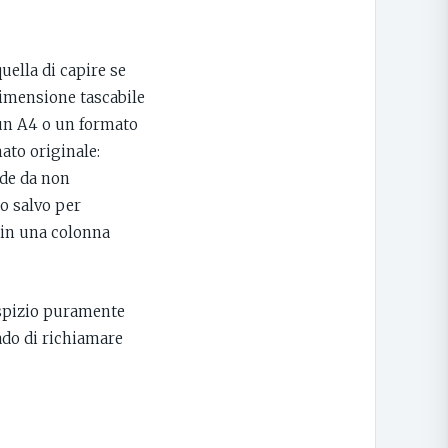
uella di capire se
dimensione tascabile
 un A4 o un formato
mato originale:
nde da non
to salvo per
o in una colonna
tespizio puramente
rado di richiamare