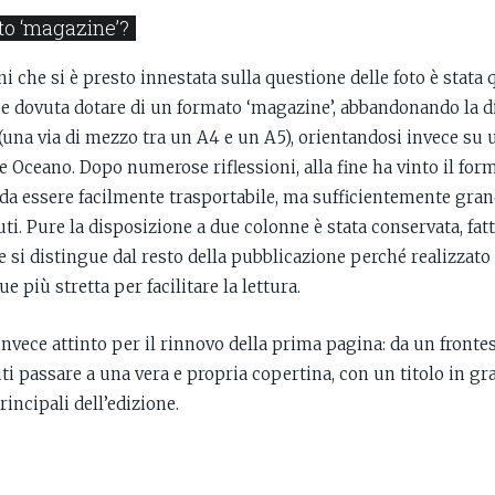
to ‘magazine’?
i che si è presto innestata sulla questione delle foto è stata q
e dovuta dotare di un formato ‘magazine’, abbandonando la 
 (una via di mezzo tra un A4 e un A5), orientandosi invece su
ltre Oceano. Dopo numerose riflessioni, alla fine ha vinto il for
da essere facilmente trasportabile, ma sufficientemente gra
uti. Pure la disposizione a due colonne è stata conservata, fat
he si distingue dal resto della pubblicazione perché realizzat
 più stretta per facilitare la lettura.
 invece attinto per il rinnovo della prima pagina: da un fron
luti passare a una vera e propria copertina, con un titolo in g
incipali dell’edizione.