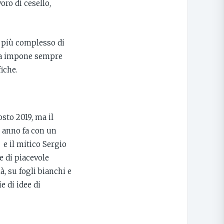
oro di cesello,
e più complesso di
ica impone sempre
iche.
sto 2019, ma il
n anno fa con un
 e il mitico Sergio
e di piacevole
à, su fogli bianchi e
e di idee di