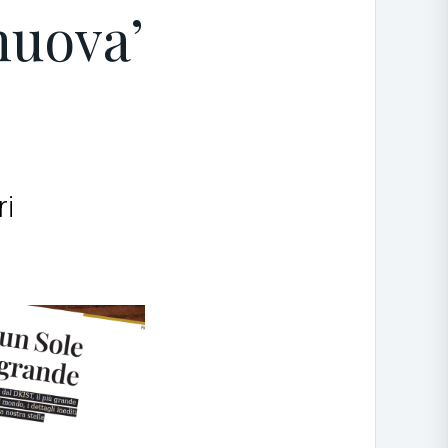
nuova’
ri