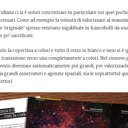
idiana ci si è voluti concentrare in particolare sui quei poc
cessari. Come ad esempio la volontà di valorizzare al massimo
to ‘originale’ spesso venivano ingabbiate in francobolli da un
n po’ sacrificate.
olo la copertina a colori e tutto il resto in bianco e nero si 
a transizione verso una completamente a colori. Nel rinnovo g
ovuto diventare sistematicamente più grandi, per valorizzarl
a grandi osservatori e agenzie spaziali, sia (e soprattutto) que
ettori.