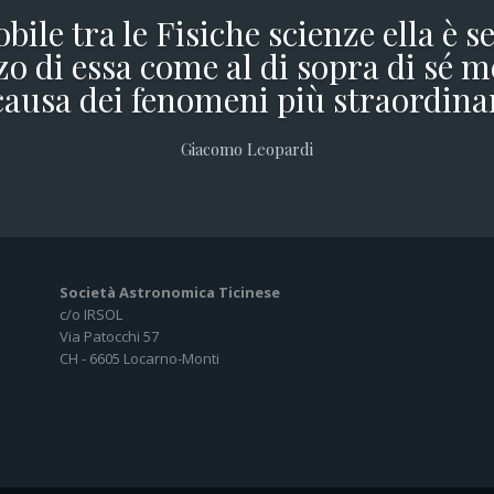
obile tra le Fisiche scienze ella è 
o di essa come al di sopra di sé m
causa dei fenomeni più straordina
Giacomo Leopardi
Società Astronomica Ticinese
c/o IRSOL
Via Patocchi 57
CH - 6605 Locarno-Monti