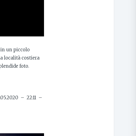
 in un piccolo
a località costiera
plendide foto.
22.05.2020 – 22:11 –