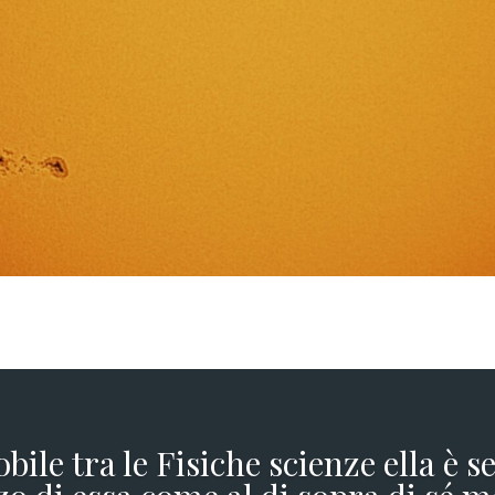
obile tra le Fisiche scienze ella è 