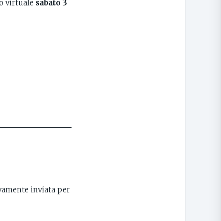
o virtuale
sabato 3
vamente inviata per