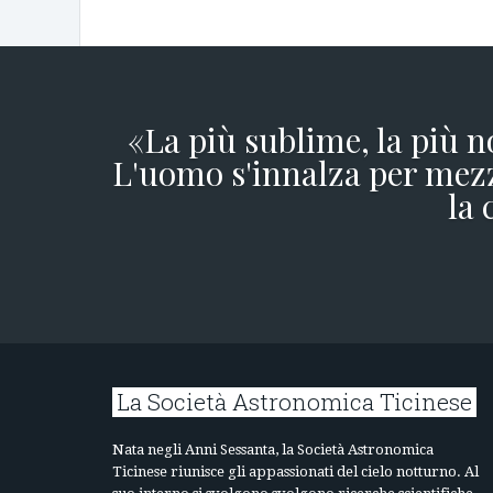
«La più sublime, la più n
L'uomo s'innalza per mezz
la 
La Società Astronomica Ticinese
Nata negli Anni Sessanta, la Società Astronomica
Ticinese riunisce gli appassionati del cielo notturno. Al