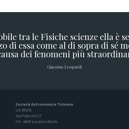
obile tra le Fisiche scienze ella è 
o di essa come al di sopra di sé m
causa dei fenomeni più straordina
Giacomo Leopardi
Società Astronomica Ticinese
c/o IRSOL
Via Patocchi 57
CH - 6605 Locarno-Monti