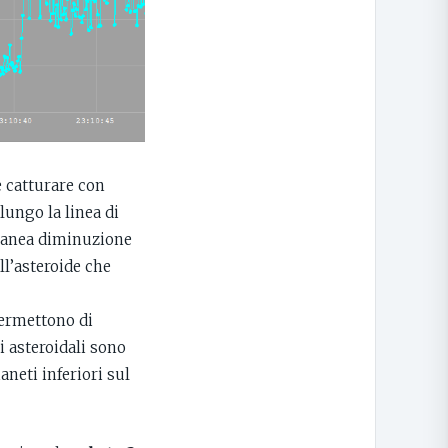
e catturare con
lungo la linea di
oranea diminuzione
ll’asteroide che
permettono di
 asteroidali sono
aneti inferiori sul