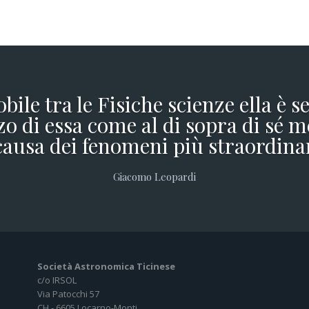
obile tra le Fisiche scienze ella è 
o di essa come al di sopra di sé m
causa dei fenomeni più straordina
Giacomo Leopardi
Società Astronomica Ticinese
c/o IRSOL
Via Patocchi 57
CH - 6605 Locarno-Monti