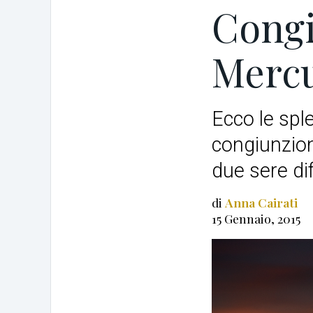
Congi
Mercu
Ecco le sple
congiunzion
due sere di
di
Anna Cairati
15 Gennaio, 2015