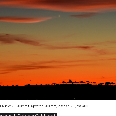
3: Nikkor 70-200mm f/4 posto a 200 mm, 2 sec a f/7.1, asa 400